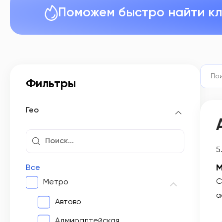
Поможем быстро найти к
Фильтры
Гео
5
М
Все
С
Метро
a
Автово
Адмиралтейская