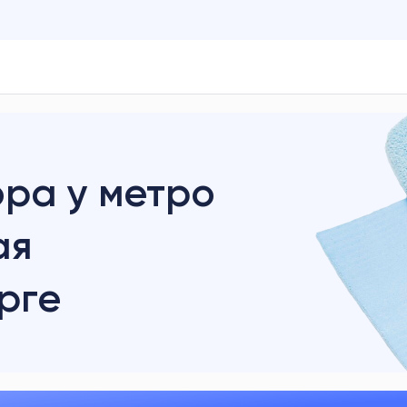
ра у метро
ая
рге