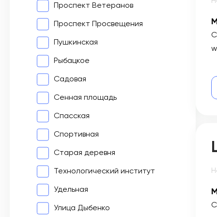
Н
Проспект Ветеранов
М
Проспект Просвещения
С
Пушкинская
w
Рыбацкое
Садовая
Сенная площадь
Спасская
Спортивная
Старая деревня
Н
Технологический институт
Удельная
М
С
Улица Дыбенко