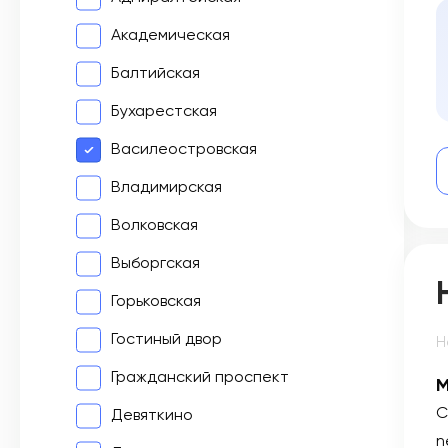
Академическая
Балтийская
Бухарестская
Василеостровская
Владимирская
Волковская
Выборгская
Горьковская
Гостиный двор
Н
Гражданский проспект
М
С
Девяткино
n