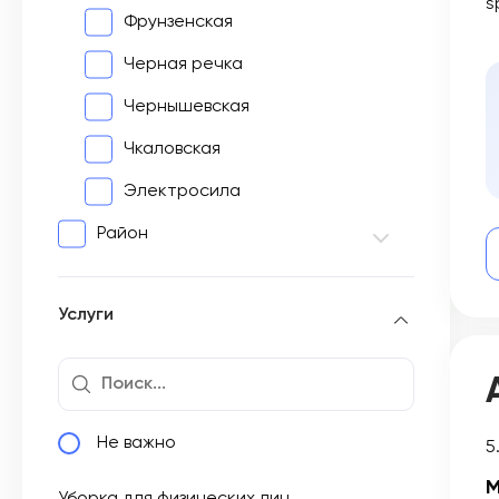
s
Фрунзенская
Черная речка
Чернышевская
Чкаловская
Электросила
Район
Услуги
Не важно
5
М
Уборка для физических лиц