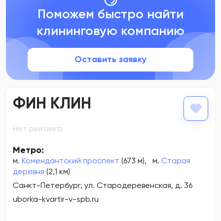
Поможем быстро найти
клининговую компанию
Оставить заявку
ФИН КЛИН
Нет рейтинга
Метро:
м.
Комендантский проспект
(673 м)
,
м.
Старая
деревня
(2,1 км)
Санкт-Петербург, ул. Стародеревенская, д. 36
uborka-kvartir-v-spb.ru