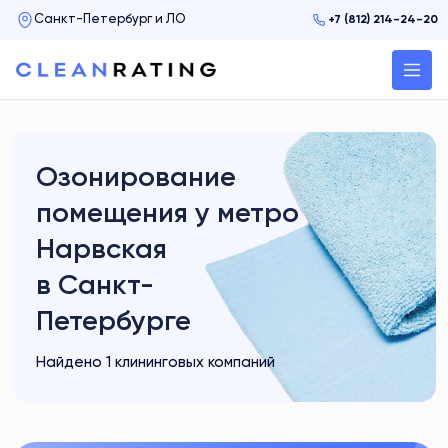
+7 (812) 214-24-20
Спортивная
Старая деревня
Технологический институт
Удельная
Озонирование
Улица Дыбенко
помещения у метро
Фрунзенская
Нарвская
Черная речка
в Санкт-
Чернышевская
Петербурге
Чкаловская
Найдено 1 клининговых компаний
Электросила
Район